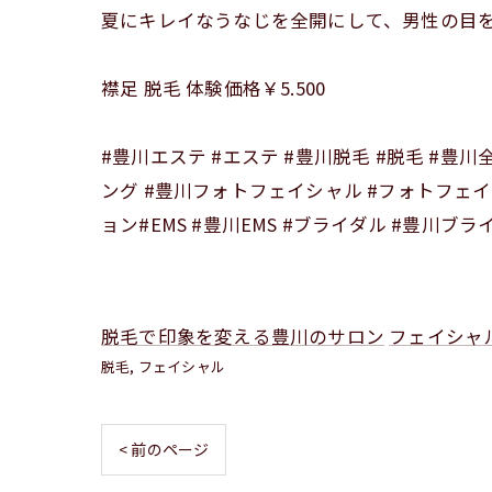
夏にキレイなうなじを全開にして、男性の目を
襟足 脱毛 体験価格￥5.500
#豊川エステ #エステ #豊川脱毛 #脱毛 #豊
ング #豊川フォトフェイシャル #フォトフェイ
ョン#EMS #豊川EMS #ブライダル #豊川ブ
脱毛で印象を変える豊川のサロン
フェイシャ
脱毛
フェイシャル
< 前のページ