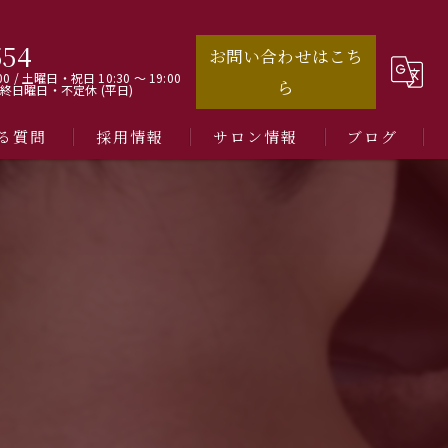
554
お問い合わせはこち
00 / 土曜日・祝日 10:30 ～ 19:00
ら
最終日曜日・不定休 (平日)
る質問
採用情報
サロン情報
ブログ