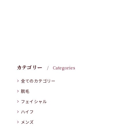
カテゴリー
Categories
全てのカテゴリー
脱毛
フェイシャル
ハイフ
メンズ