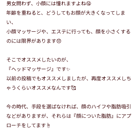
男女問わず、小顔には憧れますよね🤤
年齢を重ねると、どうしてもお顔が大きくなってしま
い、
小顔マッサージや、エステに行っても、顔を小さくする
のには限界があります😞
そこでオススメしたいのが、
『ヘッドマッサージ』です✨️
以前の投稿でもオススメしましたが、再度オススメしち
ゃうくらいオススメなんです🥰
今の時代、手段を選ばなければ、顔のハイフや脂肪吸引
などがありますが、それらは『顔についた脂肪』にアプ
ローチをしてます☝️