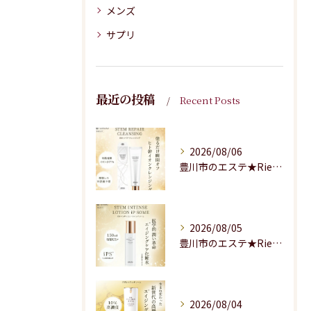
メンズ
サプリ
最近の投稿
Recent Posts
2026/08/06
豊川市のエステ★Riesaの商品紹介★
2026/08/05
豊川市のエステ★Riesaの商品のご紹介★
2026/08/04