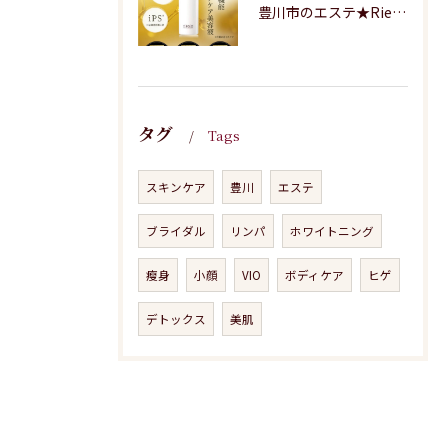
豊川市のエステ★Riesaの商品のご紹介
タグ
Tags
スキンケア
豊川
エステ
ブライダル
リンパ
ホワイトニング
瘦身
小顔
VIO
ボディケア
ヒゲ
デトックス
美肌