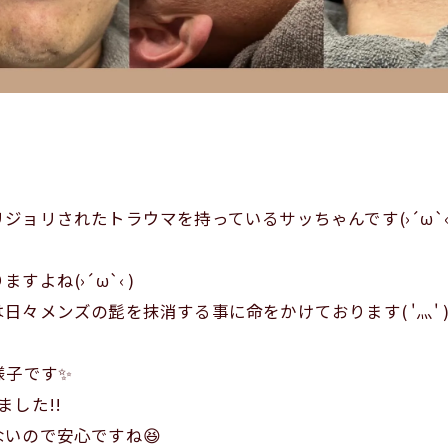
ョリされたトラウマを持っているサッちゃんです(›´ω`‹ 
よね(›´ω`‹ )
々メンズの髭を抹消する事に命をかけております( '灬' 
子です✨️
した!!
いので安心ですね😆