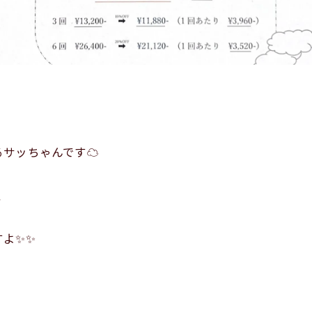
サッちゃんです☁️
、
✨️✨️