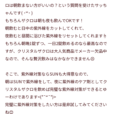
ロは朝飲まない方がいいの？という質問を受けたサッち
ゃんです( ˙꒳​˙ )
もちろんザクロは朝も夜も飲んでOKです！
朝飲むと日中の紫外線をカットしてくれて、
夜飲むと昼間に浴びた紫外線をリセットしてくれます☝️
もちろん朝晩1錠ずつ、一日2錠飲めるのなら最高なので
すが、クリスタルザクロは大人気商品でメーカー欠品中
なので、そんな贅沢飲みはなかなかできません😣
そこで、紫外線対策ならSUNも大得意なので、
朝はSUNで紫外線をして、夜に紫外線のケア剤としてク
リスタルザクロを飲めば完璧な紫外線対策ができるとゆ
ーわけであります<(*¯꒳¯*)>
完璧に紫外線対策をしたい方は是非試してみてください
ね😊