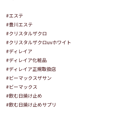
#エステ
#豊川エステ
#クリスタルザクロ
#クリスタルザクロuvホワイト
#ディレイア
#ディレイア化粧品
#ディレイア正規取扱店
#ビーマックスザサン
#ビーマックス
#飲む日焼け止め
#飲む日焼け止めサプリ