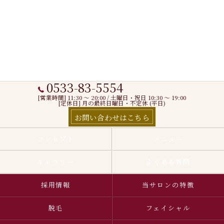
0533-83-5554
[営業時間] 11:30 〜 20:00 / 土曜日・祝日 10:30 ～ 19:00
[定休日] 月の最終日曜日・不定休 (平日)
お問い合わせはこちら
コンセプト
メニュー
ギャラリー
よくある質問
採用情報
当サロンの特徴
脱毛
フェイシャル