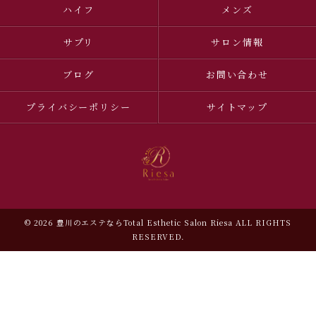
ハイフ
メンズ
サプリ
サロン情報
ブログ
お問い合わせ
プライバシーポリシー
サイトマップ
© 2026 豊川のエステならTotal Esthetic Salon Riesa ALL RIGHTS
RESERVED.